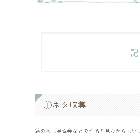
Profile
社会人を
最近は油
「好きな
つぐうみ
制作の中
絵と暮らす人
記
上手くい
そんな自
X
新着記事
①ネタ収集
ミニリューターの選び方[006]
③制作を続ける自分のための居場所づくり
絵の案は展覧会などで作品を見ながら思い