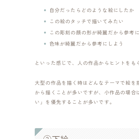
絵ができるまで【小作品編】[005]
自分だったらどのような絵にしたか
システム手帳用便利アイテム【仕切り】を自作す
この絵のタッチで描いてみたい
DAISOの２液性レジンを試したメモ[003]
この彫刻の顔の形が綺麗だから参考
色味が綺麗だから参考にしよう
タグから検索
といった感じで、人の作品からヒントをも
アクリル絵具
アトリエづくり
アーテ
ペン画
ホルベイン
万年筆
分離
大型の作品を描く時はどんなテーマで絵を
から描くことが多いですが、小作品の場合
色の仕組み
色弱
透明水彩
い」を優先することが多いです。
Tweets by tsugu_atelier
②下絵