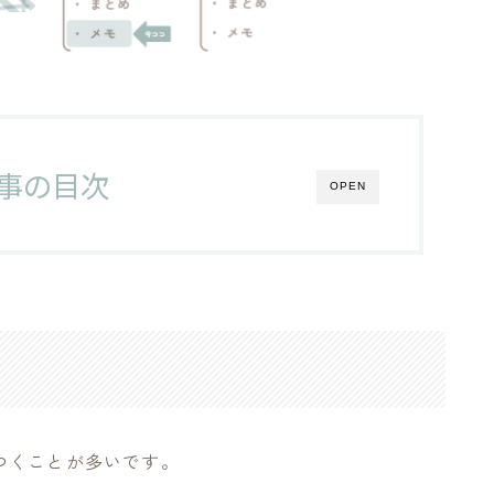
しながら制作活動をしています。
絵、アクリル画など、重ね塗りできる画材に惹かれています。
ことをして生きていく」を目標に、自分なりの制作のかたちを模索中。
で浮かんだアイデアを試し、工夫・実験をしながら制作するのが好きで
事の目次
ったこと、失敗したこと、考えたこと…
OPEN
分の試行錯誤の記録を残していけたらと思っています。
つくことが多いです。