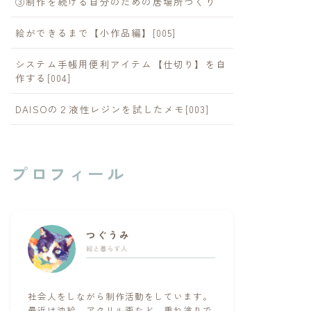
③制作を続ける自分のための居場所づくり
プロフィールを読む
絵ができるまで【小作品編】[005]
システム手帳用便利アイテム【仕切り】を自
作する[004]
す。
DAISOの２液性レジンを試したメモ[003]
プロフィール
つぐうみ
絵と暮らす人
社会人をしながら制作活動をしています。
最近は油絵、アクリル画など、重ね塗りで