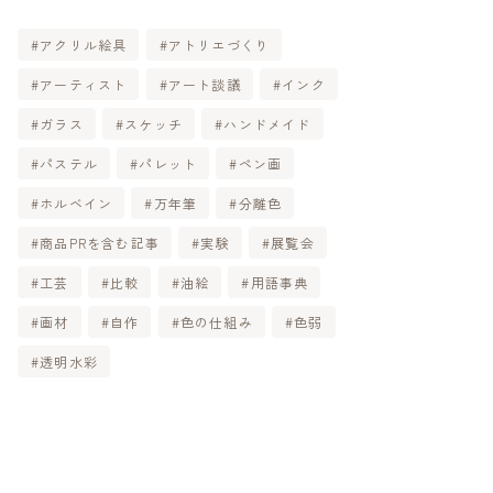
アクリル絵具
アトリエづくり
アーティスト
アート談議
インク
ガラス
スケッチ
ハンドメイド
パステル
パレット
ペン画
ホルベイン
万年筆
分離色
商品PRを含む記事
実験
展覧会
工芸
比較
油絵
用語事典
画材
自作
色の仕組み
色弱
透明水彩