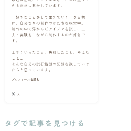
きる画材に惹かれています。
「好きなことをして生きていく」を目標
に、自分なりの制作のかたちを模索中。
制作の中で浮かんだアイデアを試し、工
夫・実験をしながら制作するのが好きで
す。
上手くいったこと、失敗したこと、考えた
こと…
そんな自分の試行錯誤の記録を残していけ
ドメイド
パステル
パレット
たらと思っています。
油絵
用語事典
画材
自作
プロフィールを読む
X
タグで記事を見つける