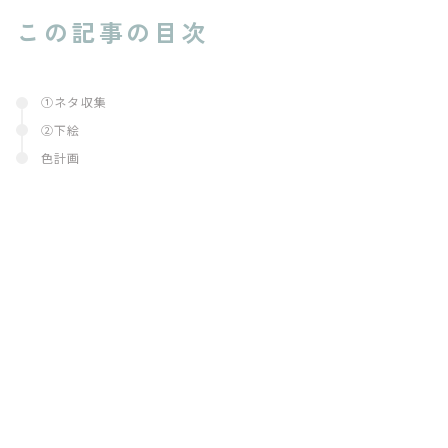
この記事の目次
①ネタ収集
②下絵
色計画