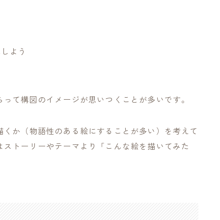
る[004]
にしよう
らって構図のイメージが思いつくことが多いです。
ィスト
アート談議
インク
ガラス
スケッチ
ハン
色
商品PRを含む記事
実験
展覧会
工芸
比較
描くか（物語性のある絵にすることが多い）を考えて
はストーリーやテーマより「こんな絵を描いてみた