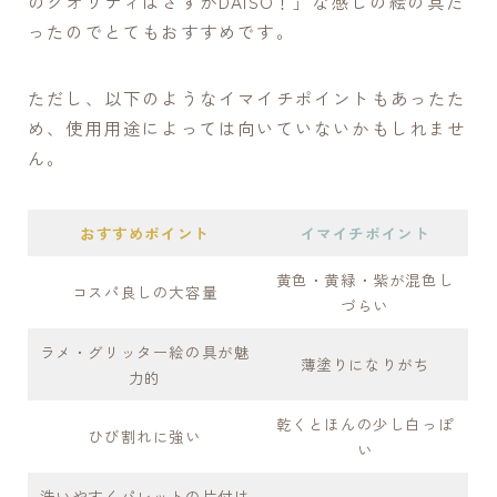
のクオリティはさすがDAISO！」な感じの絵の具だ
ったのでとてもおすすめです。
ただし、以下のようなイマイチポイントもあったた
め、使用用途によっては向いていないかもしれませ
ん。
おすすめポイント
イマイチポイント
黄色・黄緑・紫が混色し
コスパ良しの大容量
づらい
ラメ・グリッター絵の具が魅
薄塗りになりがち
力的
乾くとほんの少し白っぽ
ひび割れに強い
い
洗いやすくパレットの片付け