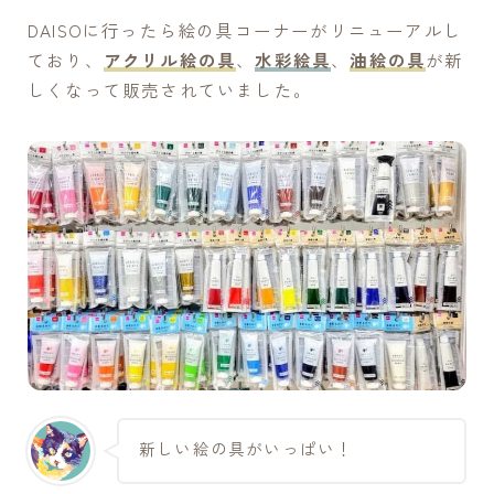
制作のかたちを模索中。
DAISOに行ったら絵の具コーナーがリニューアルし
制作の中で浮かんだアイデアを試し、工夫・実験をしな
がら制作するのが好きです。
ており、
アクリル絵の具
、
水彩絵具
、
油絵の具
が新
しくなって販売されていました。
上手くいったこと、失敗したこと、考えたこと…
そんな自分の試行錯誤の記録を残していけたらと思って
います。
プロフィールを読む
X
新着記事
ミニリューターの選び方[006]
③制作を続ける自分のための居場所づくり
新しい絵の具がいっぱい！
絵ができるまで【小作品編】[005]