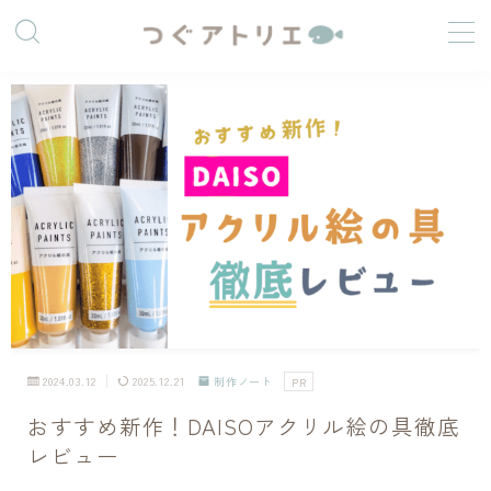
つぐうみ
絵と暮らす人
2024.03.12
2025.12.21
制作ノート
PR
社会人をしながら制作活動をしています。
最近は油絵、アクリル画など、重ね塗りできる画材に惹
おすすめ新作！DAISOアクリル絵の具徹底
かれています。
レビュー
「好きなことをして生きていく」を目標に、自分なりの