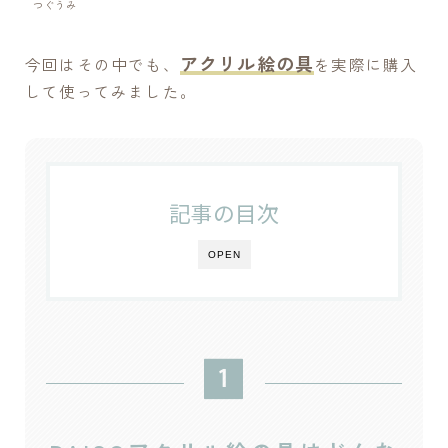
つぐうみ
システム手帳用便利アイテム【仕切り】を自作する[004]
DAISOの２液性レジンを試したメモ[003]
アクリル絵の具
今回はその中でも、
を実際に購入
して使ってみました。
タグから検索
アクリル絵具
アトリエづくり
アーティスト
アート談議
インク
ガラス
スケッチ
記事の目次
ハンドメイド
パステル
パレット
ペン画
OPEN
ホルベイン
万年筆
分離色
商品PRを含む記事
実験
展覧会
工芸
比較
油絵
用語事典
画材
自作
色の仕組み
色弱
透明水彩
Tweets by tsugu_atelier