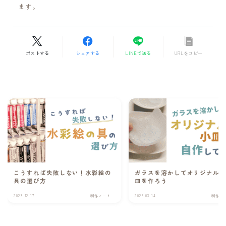
ます。
ポストする
シェアする
LINEで送る
URLをコピー
Follow Me
こうすれば失敗しない！水彩絵の
ガラスを溶かしてオリジナル
具の選び方
皿を作ろう
2023.12.17
制作ノート
2025.03.14
制作ノ