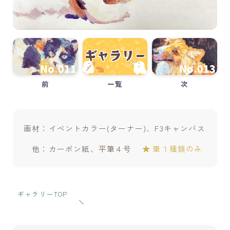
制作のかたちを模索中。
制作の中で浮かんだアイデアを試し、工夫・実験をしな
がら制作するのが好きです。
上手くいったこと、失敗したこと、考えたこと…
そんな自分の試行錯誤の記録を残していけたらと思って
います。
前
一覧
次
プロフィールを読む
X
画材：イベントカラー(ターナー)、F3キャンバス
新着記事
他：カーボン紙、平筆４号
筆１種類のみ
ミニリューターの選び方[006]
③制作を続ける自分のための居場所づくり
ギャラリーTOP
絵ができるまで【小作品編】[005]