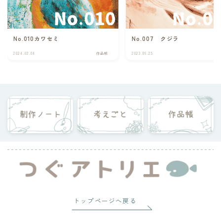
No.010カワセミ
No.007 クジラ
2024.02.04
作品帳
2023.06.25
作
トップページへ戻る