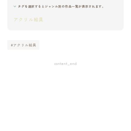
システム手帳用便利アイテム【仕切り】を自作する[004]
タグを選択するとジャンル別の作品一覧が表示されます。
DAISOの２液性レジンを試したメモ[003]
アクリル絵具
タグから検索
#アクリル絵具
アクリル絵具
アトリエづくり
アーティスト
アート談議
インク
ガラス
スケッチ
content_end
ハンドメイド
パステル
パレット
ペン画
ホルベイン
万年筆
分離色
商品PRを含む記事
実験
展覧会
工芸
比較
油絵
用語事典
画材
自作
色の仕組み
色弱
透明水彩
Tweets by tsugu_atelier