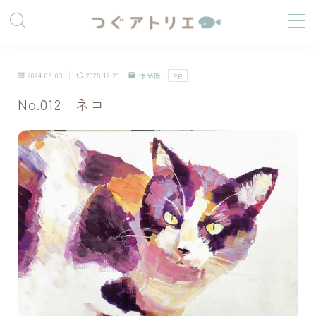
2024.03.03
2025.12.21
作品帳
PR
No.012 ネコ
つぐうみ
絵と暮らす人
社会人をしながら制作活動をしています。
最近は油絵、アクリル画など、重ね塗りできる画材に惹
かれています。
「好きなことをして生きていく」を目標に、自分なりの