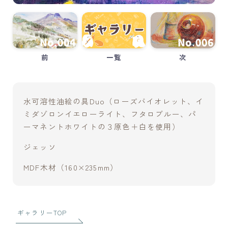
制作のかたちを模索中。
制作の中で浮かんだアイデアを試し、工夫・実験をしな
がら制作するのが好きです。
上手くいったこと、失敗したこと、考えたこと…
そんな自分の試行錯誤の記録を残していけたらと思って
前
一覧
次
います。
プロフィールを読む
水可溶性油絵の具Duo（ローズバイオレット、イ
X
ミダゾロンイエローライト、フタロブルー、パ
ーマネントホワイトの３原色＋白を使用）
新着記事
ジェッソ
ミニリューターの選び方[006]
MDF木材（160×235mm）
③制作を続ける自分のための居場所づくり
絵ができるまで【小作品編】[005]
ギャラリーTOP