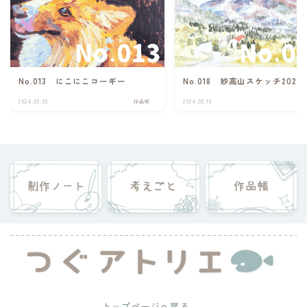
No.013 にこにこコーギー
No.018 妙高山スケッチ2024
2024.03.03
作品帳
2024.05.10
作
トップページへ戻る