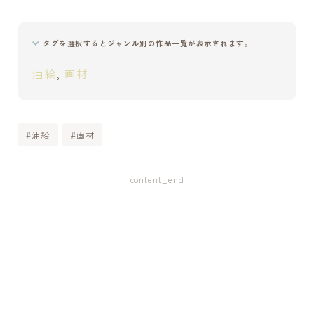
システム手帳用便利アイテム【仕切り】を自作する[004]
DAISOの２液性レジンを試したメモ[003]
タグを選択するとジャンル別の作品一覧が表示されます。
油絵
, 
画材
タグから検索
アクリル絵具
アトリエづくり
アーティスト
#油絵
#画材
アート談議
インク
ガラス
スケッチ
ハンドメイド
パステル
パレット
ペン画
content_end
ホルベイン
万年筆
分離色
商品PRを含む記事
実験
展覧会
工芸
比較
油絵
用語事典
画材
自作
色の仕組み
色弱
透明水彩
Tweets by tsugu_atelier