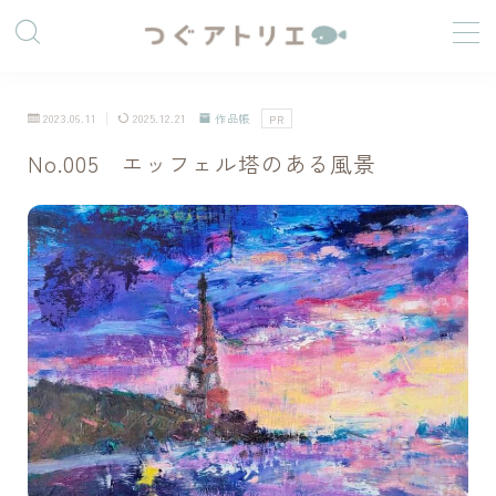
2023.06.11
2025.12.21
作品帳
PR
No.005 エッフェル塔のある風景
つぐうみ
絵と暮らす人
社会人をしながら制作活動をしています。
最近は油絵、アクリル画など、重ね塗りできる画材に惹
かれています。
「好きなことをして生きていく」を目標に、自分なりの