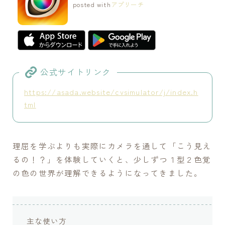
posted with
アプリーチ
公式サイトリンク
https://asada.website/cvsimulator/j/index.h
tml
理屈を学ぶよりも実際にカメラを通して「こう見え
るの！？」を体験していくと、少しずつ１型２色覚
の色の世界が理解できるようになってきました。
主な使い方