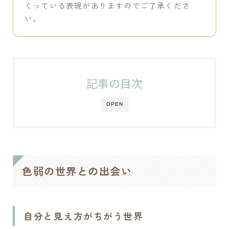
システム手帳用便利アイテム【仕切り】を自作する[004]
くっている表現がありますのでご了承くださ
い。
DAISOの２液性レジンを試したメモ[003]
タグから検索
記事の目次
アクリル絵具
アトリエづくり
アーティスト
アート談議
インク
ガラス
スケッチ
OPEN
ハンドメイド
パステル
パレット
ペン画
ホルベイン
万年筆
分離色
商品PRを含む記事
実験
展覧会
工芸
比較
油絵
色弱の世界との出会い
用語事典
画材
自作
色の仕組み
色弱
透明水彩
自分と見え方がちがう世界
Tweets by tsugu_atelier