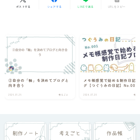
ポストする
シェアする
LINEで送る
URLをコピー
②自分の「軸」を決めてブログと
メモ帳感覚で始める制作日記
向き合う
グ【つぐうみの日記】No.001
2026.01.26
考えごと
2024.07.20
考え