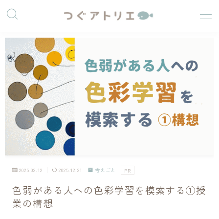
つぐうみ
絵と暮らす人
2025.02.12
2025.12.21
考えごと
PR
社会人をしながら制作活動をしています。
最近は油絵、アクリル画など、重ね塗りできる画材に惹
色弱がある人への色彩学習を模索する①授
かれています。
業の構想
「好きなことをして生きていく」を目標に、自分なりの