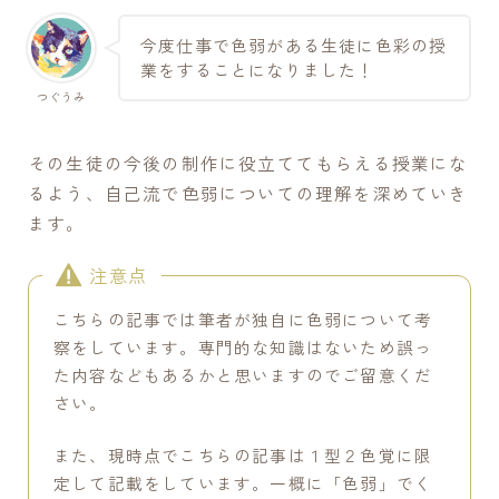
制作のかたちを模索中。
制作の中で浮かんだアイデアを試し、工夫・実験をしな
今度
仕事で色弱がある生徒に色彩の授
がら制作するのが好きです。
業をすることになりました
！
上手くいったこと、失敗したこと、考えたこと…
つぐうみ
そんな自分の試行錯誤の記録を残していけたらと思って
います。
その生徒の今後の制作に役立ててもらえる授業にな
プロフィールを読む
るよう、自己流で色弱についての理解を深めていき
ます。
X
注意点
新着記事
こちらの記事では筆者が独自に色弱について考
察をしています。専門的な知識はないため誤っ
ミニリューターの選び方[006]
た内容などもあるかと思いますのでご留意くだ
さい。
③制作を続ける自分のための居場所づくり
また、現時点でこちらの記事は１型２色覚に限
絵ができるまで【小作品編】[005]
定して記載をしています。一概に「色弱」でく