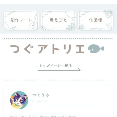
制作のかたちを模索中。
制作の中で浮かんだアイデアを試し、工夫・実験をしな
がら制作するのが好きです。
上手くいったこと、失敗したこと、考えたこと…
そんな自分の試行錯誤の記録を残していけたらと思って
います。
プロフィールを読む
X
トップページへ戻る
新着記事
ミニリューターの選び方[006]
つぐうみ
③制作を続ける自分のための居場所づくり
絵と暮らす人
絵ができるまで【小作品編】[005]