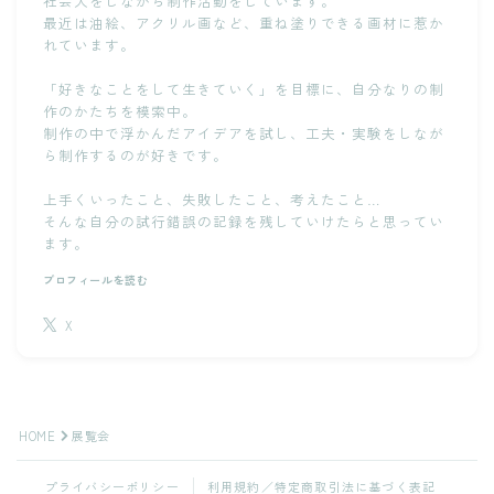
社会人をしながら制作活動をしています。
システム手帳用便利アイテム【仕切り】を自作する[004]
最近は油絵、アクリル画など、重ね塗りできる画材に惹か
れています。
DAISOの２液性レジンを試したメモ[003]
「好きなことをして生きていく」を目標に、自分なりの制
作のかたちを模索中。
タグから検索
制作の中で浮かんだアイデアを試し、工夫・実験をしなが
ら制作するのが好きです。
アクリル絵具
アトリエづくり
アーティスト
上手くいったこと、失敗したこと、考えたこと…
そんな自分の試行錯誤の記録を残していけたらと思ってい
アート談議
インク
ガラス
スケッチ
ます。
ハンドメイド
パステル
パレット
ペン画
プロフィールを読む
ホルベイン
万年筆
分離色
商品PRを含む記事
X
実験
展覧会
工芸
比較
油絵
用語事典
画材
自作
色の仕組み
色弱
Follow Me
透明水彩
HOME
展覧会
プライバシーポリシー
利用規約／特定商取引法に基づく表記
Tweets by tsugu_atelier