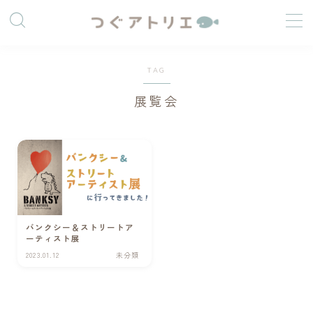
TAG
展覧会
つぐうみ
絵と暮らす人
バンクシー＆ストリートア
ーティスト展
社会人をしながら制作活動をしています。
2023.01.12
未分類
最近は油絵、アクリル画など、重ね塗りできる画材に惹
かれています。
「好きなことをして生きていく」を目標に、自分なりの